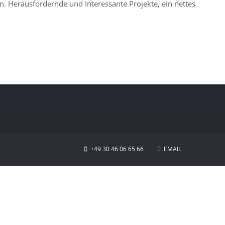
 Herausfordernde und Interessante Projekte, ein nettes
.
+49 30 46 06 65 66
EMAIL